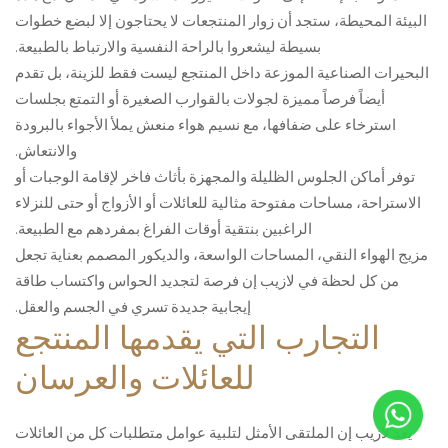
البيئة المحيطة، ستجد أن زوار المنتجعات لا يحتاجون إلا لبضع خطوات
بسيطة ليشعروا بالراحة النفسية والارتباط بالطبيعة.
البحيرات الصناعية الموزعة داخل المنتجع ليست فقط للزينة، بل تقدم
أيضاً فرصاً مميزة لجولات بالقوارب الصغيرة أو التمتع بجلسات
استرخاء على ضفافها، مع نسيم هواء منعش يملأ الأجواء بالبرودة
والانتعاش.
توفر أماكن الجلوس الظليلة والمجهزة بأثاث فاخر لإقامة الوجبات أو
الاستراحة، مساحات مفتوحة مثالية للعائلات أو الأزواج أو حتى للنزلاء
الراغبين بنتقية أوقات الفراغ بمفردهم مع الطبيعة.
مزيج الهواء النقي، المساحات الواسعة، والديكور المصمم بعناية تجعل
من كل لحظة في لازيب إن فرصة لتجديد الحواس واكتساب طاقة
إيجابية جديدة تسري في الجسم والعقل.
التجارب التي يقدمها المنتجع
للعائلات والعرسان
يعد لازيب إن الملتقى الأمثل لتلبية عوامل متطلبات كل من العائلات