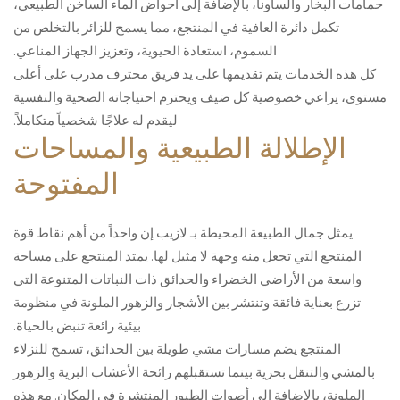
حمامات البخار والساونا، بالإضافة إلى أحواض الماء الساخن الطبيعي،
تكمل دائرة العافية في المنتجع، مما يسمح للزائر بالتخلص من
السموم، استعادة الحيوية، وتعزيز الجهاز المناعي.
كل هذه الخدمات يتم تقديمها على يد فريق محترف مدرب على أعلى
مستوى، يراعي خصوصية كل ضيف ويحترم احتياجاته الصحية والنفسية
ليقدم له علاجًا شخصياً متكاملاً.
الإطلالة الطبيعية والمساحات
المفتوحة
يمثل جمال الطبيعة المحيطة بـ لازيب إن واحداً من أهم نقاط قوة
المنتجع التي تجعل منه وجهة لا مثيل لها. يمتد المنتجع على مساحة
واسعة من الأراضي الخضراء والحدائق ذات النباتات المتنوعة التي
تزرع بعناية فائقة وتنتشر بين الأشجار والزهور الملونة في منظومة
بيئية رائعة تنبض بالحياة.
المنتجع يضم مسارات مشي طويلة بين الحدائق، تسمح للنزلاء
بالمشي والتنقل بحرية بينما تستقبلهم رائحة الأعشاب البرية والزهور
الملونة، بالإضافة إلى أصوات الطيور المنتشرة في المكان. مع هذه