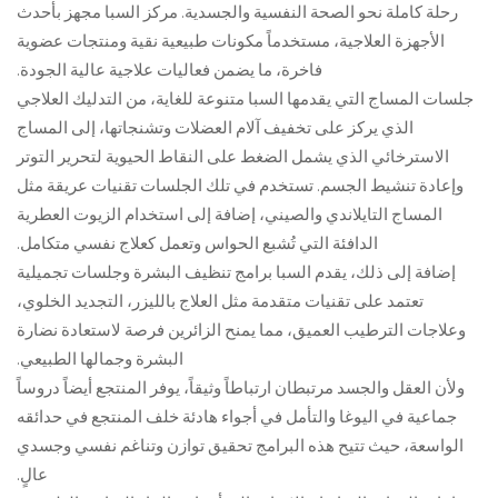
رحلة كاملة نحو الصحة النفسية والجسدية. مركز السبا مجهز بأحدث
الأجهزة العلاجية، مستخدماً مكونات طبيعية نقية ومنتجات عضوية
فاخرة، ما يضمن فعاليات علاجية عالية الجودة.
جلسات المساج التي يقدمها السبا متنوعة للغاية، من التدليك العلاجي
الذي يركز على تخفيف آلام العضلات وتشنجاتها، إلى المساج
الاسترخائي الذي يشمل الضغط على النقاط الحيوية لتحرير التوتر
وإعادة تنشيط الجسم. تستخدم في تلك الجلسات تقنيات عريقة مثل
المساج التايلاندي والصيني، إضافة إلى استخدام الزيوت العطرية
الدافئة التي تُشبع الحواس وتعمل كعلاج نفسي متكامل.
إضافة إلى ذلك، يقدم السبا برامج تنظيف البشرة وجلسات تجميلية
تعتمد على تقنيات متقدمة مثل العلاج بالليزر، التجديد الخلوي،
وعلاجات الترطيب العميق، مما يمنح الزائرين فرصة لاستعادة نضارة
البشرة وجمالها الطبيعي.
ولأن العقل والجسد مرتبطان ارتباطاً وثيقاً، يوفر المنتجع أيضاً دروساً
جماعية في اليوغا والتأمل في أجواء هادئة خلف المنتجع في حدائقه
الواسعة، حيث تتيح هذه البرامج تحقيق توازن وتناغم نفسي وجسدي
عالٍ.