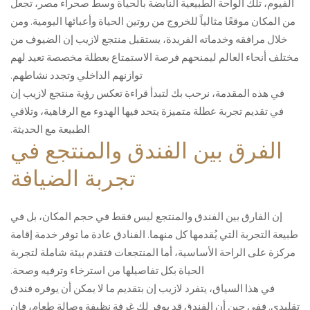
الفيوم، تلك الواحة الطبيعية النابضة بالحياة وسط صحراء مصر، تجعل
من المكان موقعًا مثالياً للخروج من روتين الحياة وأعبائها اليومية. ومن
خلال مرافقه وخدماته الفريدة، يستقبل منتجع لازيب إن الضيوف من
مختلف أنحاء العالم ليمنحهم فرصة الاستمتاع بعطلة مخصصة تعيد لهم
توازنهم الداخلي وتجدد نشاطهم.
في هذه المقدمة، نرحب بك لتبدأ قراءة تعكس رؤية منتجع لازيب إن
في تقديم تجربة عطلة متميزة يتحد فيها الهدوء مع الرفاهية، وتلاقي
الطبيعة مع الحديثة.
الفرق بين الفندق والمنتجع في
تجربة الضيافة
إن الفارق بين الفندق والمنتجع ليس فقط في حجم المكان، بل في
طبيعة التجربة التي يُقدمها كل منهما. الفنادق عادة ما توفر خدمة إقامة
مركزة على الراحة الأساسية، أما المنتجعات فتقدم بيئة شاملة لتجربة
الحياة بكل تفاصيلها من استرخاء وترفيه وصحة.
في هذا السياق، يتفرد لازيب إن بتقديم ما لا يمكن أن يوفره فندق
تقليدي. ففي حين أن الفندق قد يوفر لك غرفة نظيفة وصالة طعام، فإن