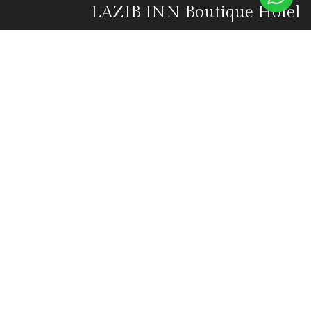
LAZIB INN Boutique Hotel
منتجع فاخر بطابع بوتيكي يقع في قلب قرية تونس بمنطقة الفيوم.
تأسس هذا المنتجع في الأول من أكتوبر 2015 على يدي أوليفييه ماسون
ونانيت ماسون، اللذين جمعتهما رؤية مشتركة لإنشاء مكان منعزل
يعكس هدوءً وسكينة في وسط مناظر الفيوم الطبيعية الخلابة.
يستكشف
الرئيسية
من نحن
اجنحاتنا
مطعم BLUE DONKEY
تواصل معنا
اتصل بنا